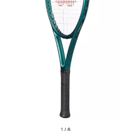
1
/
6