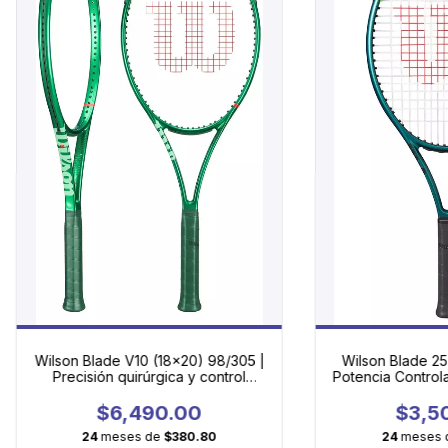
Wilson Blade V10 (18×20) 98/305 |
Wilson Blade 25
Precisión quirúrgica y control
Potencia Control
absoluto para jugadores exigentes
Tale
$6,490.00
$3,5
24
meses de
$380.80
24
meses 