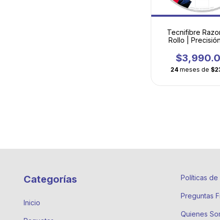
Tecnifibre Razor
Rollo | Precisió
máxima comod
$3,990.
24
meses de
$2
Categorías
Políticas d
Preguntas F
Inicio
Quienes So