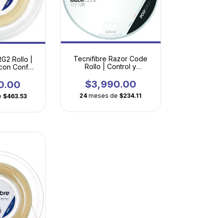
Tecnifibre Razor Code
G2 Rollo |
Rollo | Control y
 con Confort
durabilidad total
Natural
$3,990.00
0.00
24
meses de
$234.11
e
$463.53