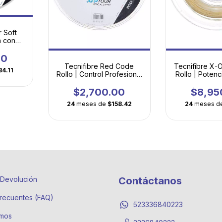
 Soft
n con
idad
00
Tecnifibre Red Code
Tecnifibre X-
34.11
Rollo | Control Profesional
Rollo | Potenc
con Tecnología
en Multifilam
Thermocore®
$2,700.00
$8,95
24
meses de
$158.42
24
meses d
e Devolución
Contáctanos
recuentes (FAQ)
523336840223
mos