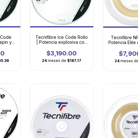
k Code
Tecnifibre Ice Code Rollo
Tecnifibre NR
 spin y
| Potencia explosiva con
Potencia Elite
gran sensación de
de Tripa 
golpeo
00
$3,190.00
$7,90
05.36
24
meses de
$187.17
24
meses d