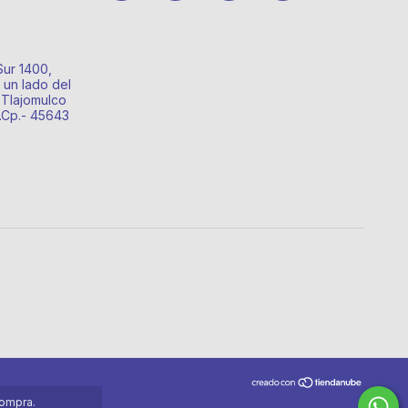
Sur 1400,
 un lado del
 Tlajomulco
o.Cp.- 45643
compra.