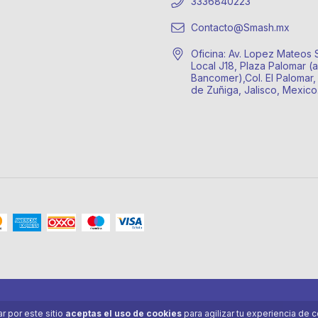
3336840223
Contacto@Smash.mx
Oficina: Av. Lopez Mateos 
Local J18, Plaza Palomar (a
Bancomer),Col. El Palomar,
de Zuñiga, Jalisco, Mexic
r por este sitio
aceptas el uso de cookies
para agilizar tu experiencia de 