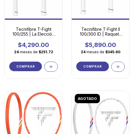
Tecnifibre T-Fight
Tecnifibre T-Fight II
100/255 | La Elección
100/300 ID | Raqueta
Inteligente para
de tenis edición limitada
Iniciarse en el Tenis
US Open 300g
$4,290.00
$5,890.00
Competitivo
24
meses de
$251.72
24
meses de
$345.60
COMPRAR
COMPRAR
AGOTADO