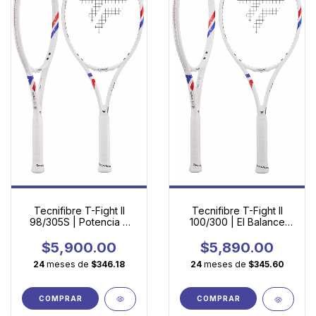
Tecnifibre T-Fight II
Tecnifibre T-Fight II
98/305S | Potencia y
100/300 | El Balance
Control para Tenistas
Perfecto para
Competitivos
Jugadores Exigentes
$5,900.00
$5,890.00
24
meses de
$346.18
24
meses de
$345.60
COMPRAR
COMPRAR