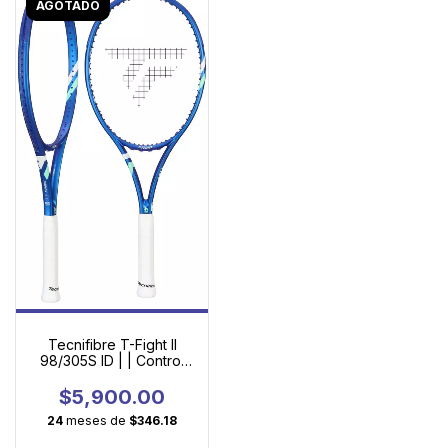
AGOTADO
Tecnifibre T-Fight II
98/305S ID | | Control
quirúrgico con potencia
para competidores
$5,900.00
exigentes
24
meses de
$346.18