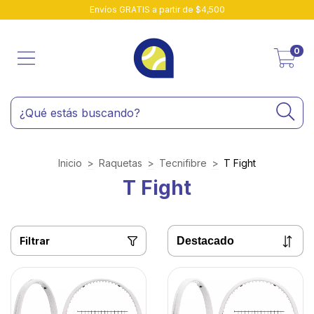
Envíos GRATIS a partir de $4,500
0
Inicio
>
Raquetas
>
Tecnifibre
>
T Fight
T Fight
Filtrar