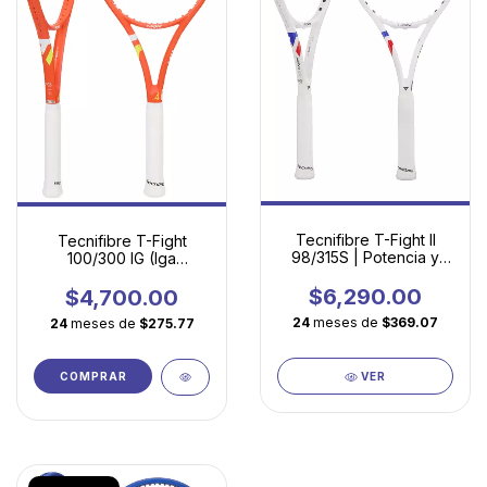
Tecnifibre T-Fight II
Tecnifibre T-Fight
98/315S | Potencia y
100/300 IG (Iga
Precisión para
Swiatek)
Jugadores Avanzados
$6,290.00
$4,700.00
24
meses de
$369.07
24
meses de
$275.77
COMPRAR
VER