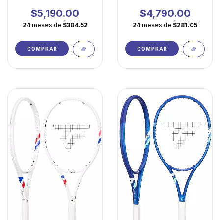
Ligera para Juego
Ligera para Jugadores
Competitivo
en Desarrollo
$5,190.00
$4,790.00
24
meses de
$304.52
24
meses de
$281.05
COMPRAR
COMPRAR