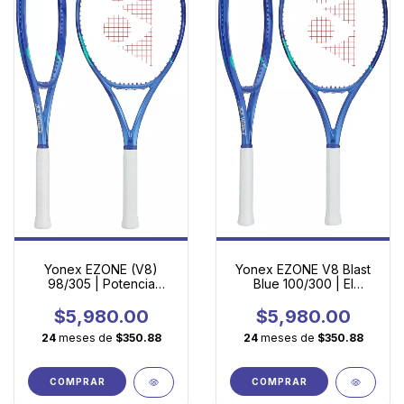
Yonex EZONE (V8)
Yonex EZONE V8 Blast
98/305 | Potencia
Blue 100/300 | El
Controlada con
Equilibrio Definitivo
Tecnología
entre Potencia y
$5,980.00
$5,980.00
Revolucionaria
Control
24
meses de
$350.88
24
meses de
$350.88
COMPRAR
COMPRAR