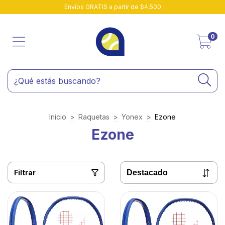
Envíos GRATIS a partir de $4,500
0
Inicio
>
Raquetas
>
Yonex
>
Ezone
Ezone
Filtrar