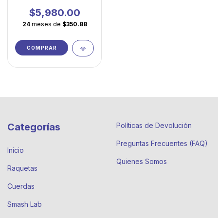
Potencia Accesible
para Jugadores en
$5,980.00
Evolución
24
meses de
$350.88
COMPRAR
Categorías
Políticas de Devolución
Preguntas Frecuentes (FAQ)
Inicio
Quienes Somos
Raquetas
Cuerdas
Smash Lab