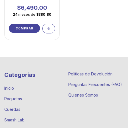
fácil, potencia
accesible y máxima
$6,490.00
maniobrabilidad
24
meses de
$380.80
COMPRAR
Categorías
Políticas de Devolución
Preguntas Frecuentes (FAQ)
Inicio
Quienes Somos
Raquetas
Cuerdas
Smash Lab