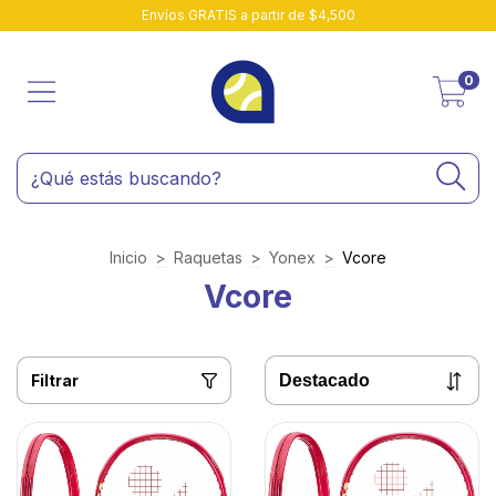
Envíos GRATIS a partir de $4,500
0
Inicio
>
Raquetas
>
Yonex
>
Vcore
Vcore
Filtrar