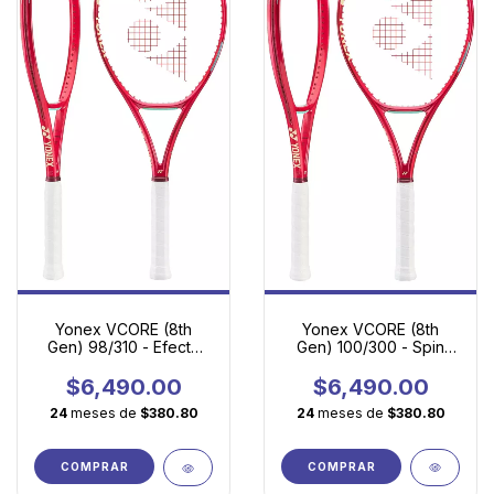
Yonex VCORE (8th
Yonex VCORE (8th
Gen) 100/300 - Spin
Gen) 98/310 - Efecto
fácil, potencia
explosivo, velocidad
accesible y máxima
de swing y control
$6,490.00
$6,490.00
versatilidad
preciso
24
meses de
$380.80
24
meses de
$380.80
COMPRAR
COMPRAR