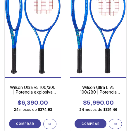
Wilson Ultra v5 100/300
Wilson Ultra L V5
| Potencia explosiva
100/280 | Potencia
con efecto y control
ligera y amigable con tu
brazo
$6,390.00
$5,990.00
24
meses de
$374.93
24
meses de
$351.46
COMPRAR
COMPRAR