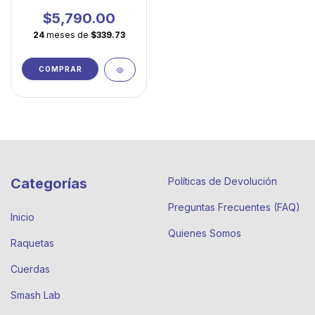
cómoda y lista para
impulsar tu juego
$5,790.00
24
meses de
$339.73
COMPRAR
Categorías
Políticas de Devolución
Preguntas Frecuentes (FAQ)
Inicio
Quienes Somos
Raquetas
Cuerdas
Smash Lab