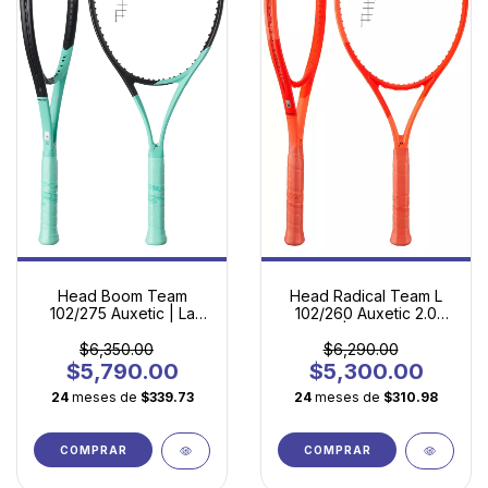
Head Boom Team
Head Radical Team L
102/275 Auxetic | La
102/260 Auxetic 2.0
Raqueta Perfecta para
(2025) | La Puerta de
Empezar a Jugar
Entrada al Tenis
$6,350.00
$6,290.00
Competitivo
$5,790.00
$5,300.00
24
meses de
$339.73
24
meses de
$310.98
COMPRAR
COMPRAR