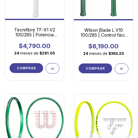
Tecnifibre TF-X1 V2
Wilson Blade L V10
100/285 | Potencia
100/285 | Control fácil,
Ligera para Jugadores
spin explosivo y
en Evolución
confianza en cada
$4,790.00
$6,190.00
golpe
24
meses de
$281.05
24
meses de
$363.20
COMPRAR
COMPRAR