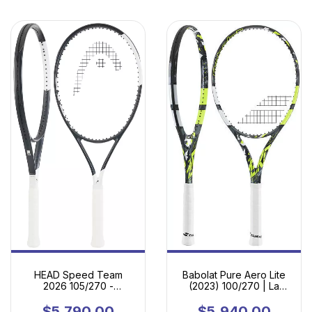
HEAD Speed Team
Babolat Pure Aero Lite
2026 105/270 -
(2023) 100/270 | La
Potencia fácil, gran
Esencia del Juego
tolerancia y máxima
Moderno en Versión
$5,790.00
$5,940.00