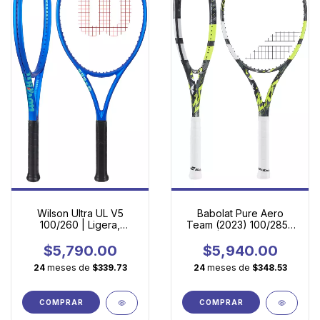
Wilson Ultra UL V5
Babolat Pure Aero
100/260 | Ligera,
Team (2023) 100/285 |
cómoda y lista para
Spin Ágil para Juego
impulsar tu juego
Moderno
$5,790.00
$5,940.00
24
meses de
$339.73
24
meses de
$348.53
COMPRAR
COMPRAR