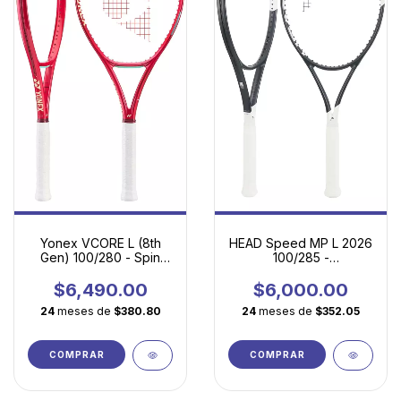
HEAD Speed MP L 2026
Yonex VCORE L (8th
100/285 -
Gen) 100/280 - Spin
Maniobrabilidad,
fácil, potencia
comodidad y potencia
accesible y máxima
$6,000.00
$6,490.00
controlada
maniobrabilidad
24
meses de
$352.05
24
meses de
$380.80
COMPRAR
COMPRAR