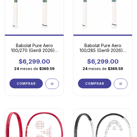
Babolat Pure Aero
Babolat Pure Aero
100/270 (Gen9 2026) |
100/285 (Gen9 2026) -
La Esencia del Juego
Spin Ágil para Juego
Moderno en Versión
Moderno
$6,299.00
$6,299.00
Ultraligera
24
meses de
$369.59
24
meses de
$369.59
COMPRAR
COMPRAR