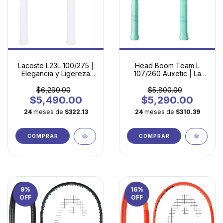
Lacoste L23L 100/275 |
Head Boom Team L
Elegancia y Ligereza
107/260 Auxetic | La
para Tu Juego
Raqueta Definitiva para
Principiantes
$6,290.00
$5,800.00
$5,490.00
$5,290.00
24
meses de
$322.13
24
meses de
$310.39
COMPRAR
COMPRAR
9
%
16
%
OFF
OFF