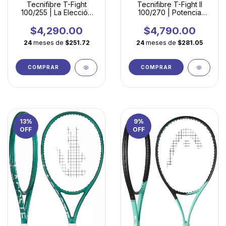
Tecnifibre T-Fight
Tecnifibre T-Fight II
100/255 | La Elección
100/270 | Potencia
Inteligente para
Ligera para Jugadores
Iniciarse en el Tenis
en Desarrollo
$4,290.00
$4,790.00
Competitivo
24
meses de
$251.72
24
meses de
$281.05
COMPRAR
COMPRAR
13
%
9
%
OFF
OFF