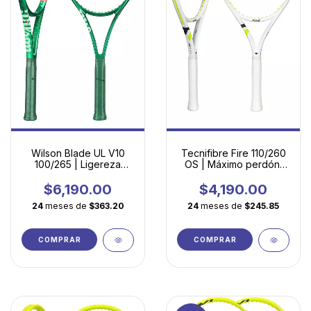
Wilson Blade UL V10
Tecnifibre Fire 110/260
100/265 | Ligereza
OS | Máximo perdón,
extrema y control fácil
potencia fácil y
para desarrollar tu
maniobrabilidad
$6,190.00
$4,190.00
mejor tenis
24
meses de
$363.20
24
meses de
$245.85
COMPRAR
COMPRAR