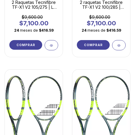
2 Raquetas Tecnifibre
2 raquetas Tecnifibre
TF-X1 V2 105/275 | La
TF-X1 V2 100/285 |
Elección Inteligente
Potencia Ligera para
para Principiantes
Jugadores en
$9,600.00
$9,600.00
Evolución
$7,100.00
$7,100.00
24
meses de
$416.59
24
meses de
$416.59
COMPRAR
COMPRAR