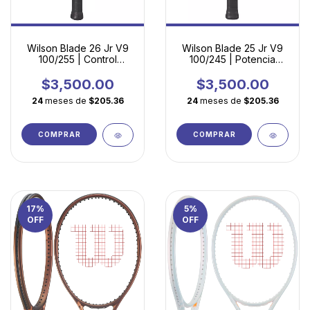
Wilson Blade 26 Jr V9
Wilson Blade 25 Jr V9
100/255 | Control
100/245 | Potencia
Profesional para
Controlada para
Jóvenes en Desarrollo
Jóvenes Talentos
$3,500.00
$3,500.00
24
meses de
$205.36
24
meses de
$205.36
COMPRAR
COMPRAR
17
%
5
%
OFF
OFF