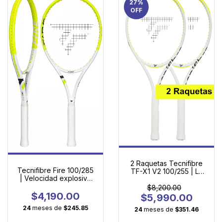
27
%
OFF
2 Raquetas Tecnifibre
Tecnifibre Fire 100/285
TF-X1 V2 100/255 | La
| Velocidad explosiva
Primera Raqueta de
con potencia que se
Adulto con Tecnología
$8,200.00
siente en cada golpe
$4,190.00
Profesional
$5,990.00
24
meses de
$245.85
24
meses de
$351.46