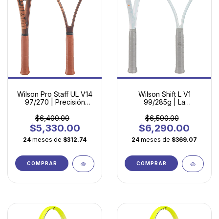
Wilson Pro Staff UL V14
Wilson Shift L V1
97/270 | Precisión
99/285g | La
Profesional en Versión
Revolución del Spin en
Ultraligera
Formato Ligero
$6,400.00
$6,590.00
$5,330.00
$6,290.00
24
meses de
$312.74
24
meses de
$369.07
COMPRAR
COMPRAR