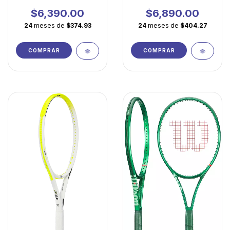
Ligera para Jugadores
Ligera del Legado
en Evolución
Federer
$6,390.00
$6,890.00
24
meses de
$374.93
24
meses de
$404.27
COMPRAR
COMPRAR