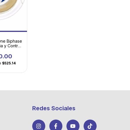
One Biphase
ia y Control
ento Premium
0.00
e
$525.14
Redes Sociales