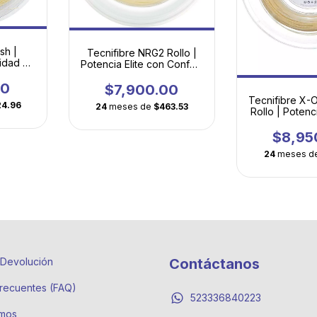
sh |
Tecnifibre NRG2 Rollo |
idad en
Potencia Elite con Confort
remium
de Tripa Natural
00
$7,900.00
Tecnifibre X-
24.96
24
meses de
$463.53
Rollo | Potenc
en Multifilam
$8,95
24
meses d
e Devolución
Contáctanos
recuentes (FAQ)
523336840223
mos