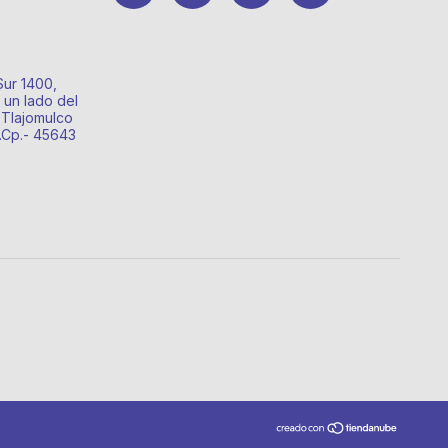
Sur 1400,
 un lado del
 Tlajomulco
o.Cp.- 45643