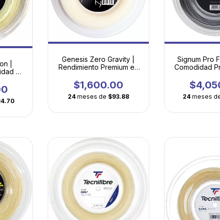
Genesis Zero Gravity |
Signum Pro F
on |
Rendimiento Premium en
Comodidad P
idad en
Sintético Multifilamento
Energía Mult
vanzado
Accesible
$1,600.00
$4,05
00
24
meses de
$93.88
24
meses d
34.70