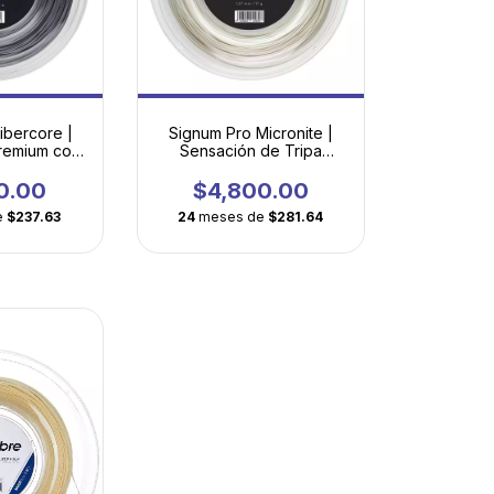
ibercore |
Signum Pro Micronite |
remium con
Sensación de Tripa
ifilamento
Natural con Durabilidad
Revolucionaria
0.00
$4,800.00
e
$237.63
24
meses de
$281.64