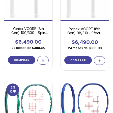
Yonex VCORE (8th
Yonex VCORE (8th
Gen) 100/300 - Spin
Gen) 98/310 - Efecto
fácil, potencia
explosivo, velocidad
accesible y máxima
de swing y control
$6,490.00
$6,490.00
versatilidad
preciso
24
meses de
$380.80
24
meses de
$380.80
COMPRAR
COMPRAR
5
%
OFF