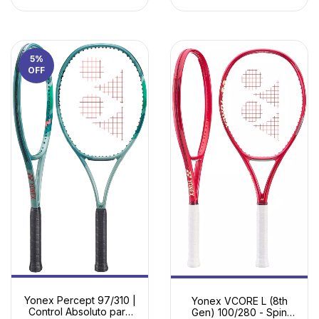
5
%
OFF
Yonex Percept 97/310 |
Yonex VCORE L (8th
Control Absoluto para
Gen) 100/280 - Spin