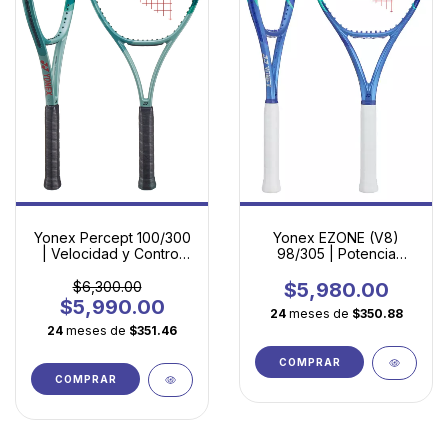
Yonex Percept 100/300
Yonex EZONE (V8)
| Velocidad y Control
98/305 | Potencia
para Jugadores en
Controlada con
Evolución
Tecnología
$6,300.00
$5,980.00
Revolucionaria
$5,990.00
24
meses de
$350.88
24
meses de
$351.46
COMPRAR
COMPRAR