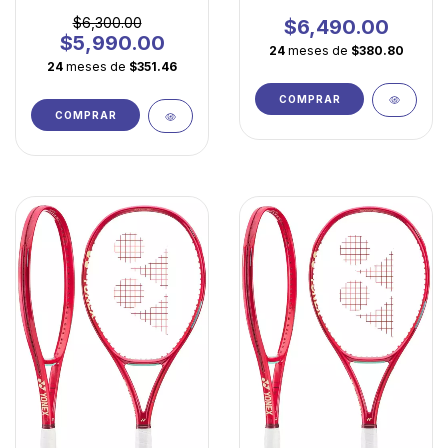
Jugadores de Elite
fácil, potencia
accesible y máxima
$6,300.00
$6,490.00
maniobrabilidad
$5,990.00
24
meses de
$380.80
24
meses de
$351.46
COMPRAR
COMPRAR