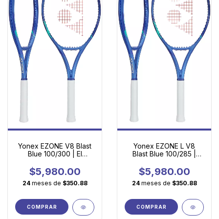
Yonex EZONE V8 Blast
Yonex EZONE L V8
Blue 100/300 | El
Blast Blue 100/285 |
Equilibrio Definitivo
Potencia Accesible
entre Potencia y
para Jugadores en
$5,980.00
$5,980.00
Control
Evolución
24
meses de
$350.88
24
meses de
$350.88
COMPRAR
COMPRAR