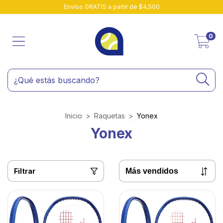
Envíos GRATIS a partir de $4,500
0
Inicio
>
Raquetas
>
Yonex
Yonex
Filtrar