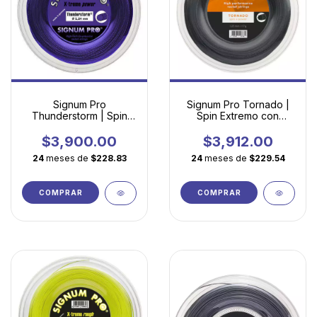
Signum Pro
Signum Pro Tornado |
Thunderstorm | Spin
Spin Extremo con
Extremo con Geometría
Geometría Heptagonal
Decagonal Torsionada
Torsionada
$3,900.00
$3,912.00
24
meses de
$228.83
24
meses de
$229.54
COMPRAR
COMPRAR