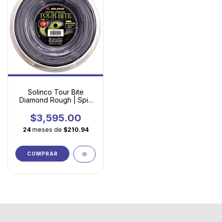
Solinco Tour Bite
Diamond Rough | Spin
Extremo con Textura
Agresiva
$3,595.00
24
meses de
$210.94
COMPRAR