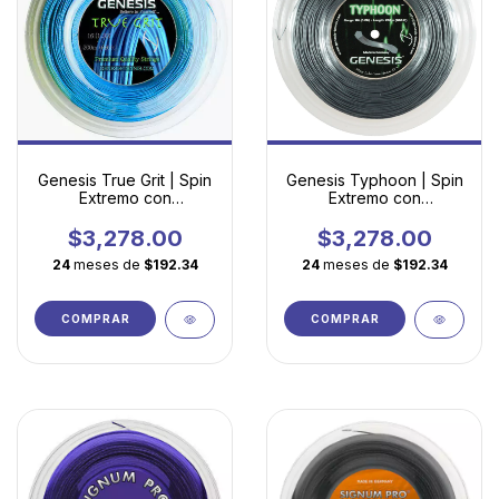
Genesis True Grit | Spin
Genesis Typhoon | Spin
Extremo con
Extremo con
Tecnología Decagonal
Tecnología Pentagonal
Torsionada
$3,278.00
$3,278.00
24
meses de
$192.34
24
meses de
$192.34
COMPRAR
COMPRAR