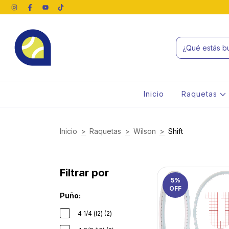
Inicio
Raquetas
Inicio
>
Raquetas
>
Wilson
>
Shift
Filtrar por
5
%
OFF
Puño:
4 1/4 (l2) (2)