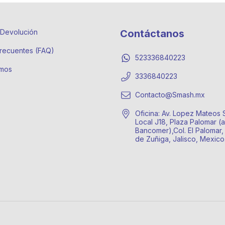
e Devolución
Contáctanos
recuentes (FAQ)
523336840223
mos
3336840223
Contacto@Smash.mx
Oficina: Av. Lopez Mateos 
Local J18, Plaza Palomar (a
Bancomer),Col. El Palomar,
de Zuñiga, Jalisco, Mexic