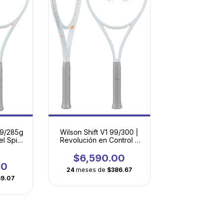
99/285g
Wilson Shift V1 99/300 |
el Spin
Revolución en Control y
gero
Efectos
$6,590.00
00
24
meses de
$386.67
69.07