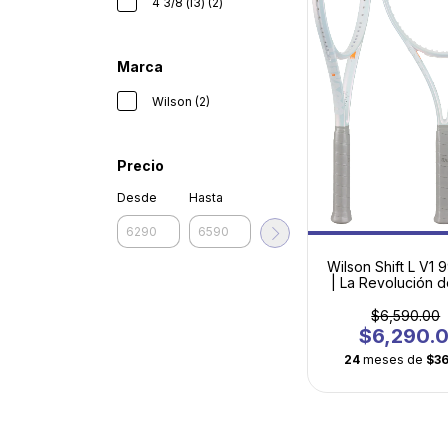
4 3/8 (l3) (2)
Marca
Wilson (2)
Precio
Desde
Hasta
Wilson Shift L V1 
| La Revolución d
en Formato Li
$6,590.00
$6,290.
24
meses de
$3