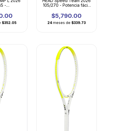
HEAD Speed Team 2026
MP L 2026
105/270 - Potencia fácil,
85 -
gran tolerancia y máxima
ilidad,
manejabilidad
 potencia
$5,790.00
0.00
lada
24
meses de
$339.73
e
$352.05