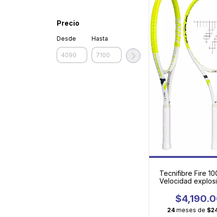
Precio
Desde
Hasta
Tecnifibre Fire 10
Velocidad explos
potencia que se s
cada golp
$4,190.
24
meses de
$2