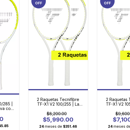
OFF
OFF
2 Raquetas Tecnifibre
2 Raquetas 
0/285 |
TF-X1 V2 100/255 | La
TF-X1 V2 10
iva con
Primera Raqueta de
Elección Intel
iente en
Adulto con Tecnología
Principi
$8,200.00
$9,600
e
00
Profesional
$5,990.00
$7,10
45.85
24
meses de
$351.46
24
meses d