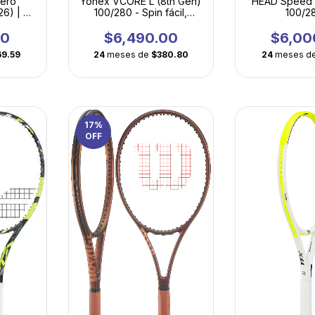
Aero
HEAD Speed 
Yonex VCORE L (8th Gen)
6) | La
100/2
100/280 - Spin fácil,
uego
Maniobrab
potencia accesible y
rsión
comodidad y
máxima maniobrabilidad
00
$6,00
$6,490.00
contro
69.59
24
meses d
24
meses de
$380.80
17
%
OFF