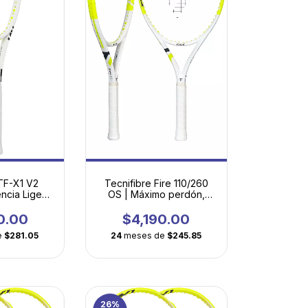
 TF-X1 V2
Tecnifibre Fire 110/260
ncia Ligera
OS | Máximo perdón,
dores en
potencia fácil y
ción
maniobrabilidad
0.00
$4,190.00
e
$281.05
24
meses de
$245.85
26
%