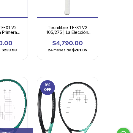
 TF-X1 V2
Tecnifibre TF-X1 V2
a Primera
105/275 | La Elección
Adulto con
Inteligente para
rofesional
Principiantes
0.00
$4,790.00
e
$239.98
24
meses de
$281.05
9
%
OFF
compra.