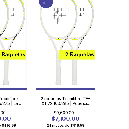
OFF
Tecnifibre
2 raquetas Tecnifibre TF-
5/275 | La
X1 V2 100/285 | Potencia
igente para
Ligera para Jugadores en
antes
Evolución
.00
$9,600.00
0.00
$7,100.00
e
$416.59
24
meses de
$416.59