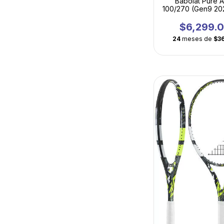
Babolat Pure 
100/270 (Gen9 202
Esencia del J
Moderno en Ve
$6,299.
Ultraligera
24
meses de
$3