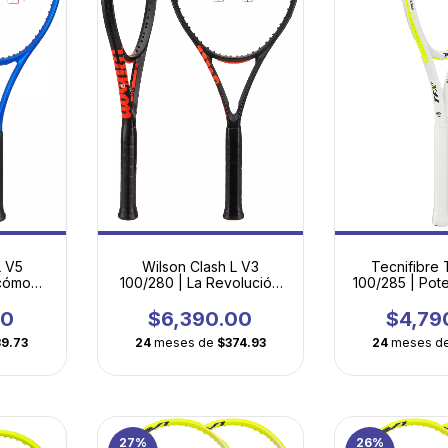
L V5
Wilson Clash L V3
Tecnifibre
 cómoda
100/280 | La Revolución
100/285 | Pote
sar tu
Ligera para Jugadores en
para Juga
Evolución
Evolu
00
$6,390.00
$4,79
39.73
24
meses de
$374.93
24
meses d
27
%
26
%