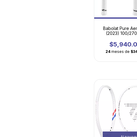
Babolat Pure Aer
(2023) 100/270
Esencia del J
Moderno en Ve
$5,940.
Ultraligera
24
meses de
$3
Al navega