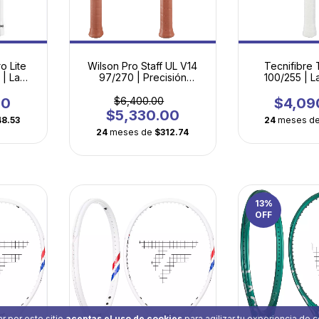
Wilson Pro Staff UL V14
Tecnifibre
o Lite
97/270 | Precisión
100/255 | L
 | La
Profesional en Versión
Raqueta de 
uego
Ultraligera
Tecnología P
rsión
$6,400.00
$4,09
00
$5,330.00
24
meses d
48.53
24
meses de
$312.74
13
%
OFF
r por este sitio
aceptas el uso de cookies
para agilizar tu experiencia de 