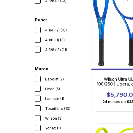
4 3/8 (l3) (3)
Puño:
4 1/4 (l2) (18)
4 1/8 (l1) (3)
4 3/8 (l3) (11)
Marca
Wilson Ultra U
Babolat (2)
100/260 | Ligera,
y lista para impul
Head (5)
juego
$5,790.
Lacoste (1)
24
meses de
$3
Tecnifibre (10)
Wilson (3)
Yonex (1)