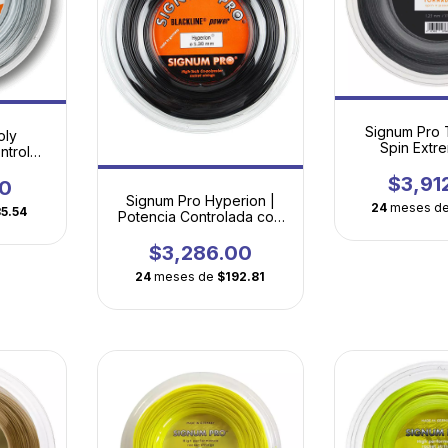
Signum Pro 
oly
Spin Extr
ntrol
Geometría H
rmeza
Torsio
$3,91
l
00
Signum Pro Hyperion |
24
meses d
35.54
Potencia Controlada con
Tecnología Molecular
$3,286.00
24
meses de
$192.81