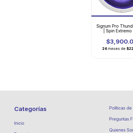
Signum Pro Thund
| Spin Extremo
Geometría Deca
Torsionad
$3,900.
24
meses de
$2
Categorías
Políticas d
Preguntas F
Inicio
Quienes So