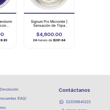
erstorm
Signum Pro Micronite |
 con
Sensación de Tripa
gonal
Natural con Durabilidad
a
Revolucionaria
00
$4,800.00
28.83
24
meses de
$281.64
e Devolución
Contáctanos
recuentes (FAQ)
523336840223
mos