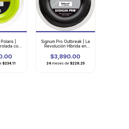
Polaris |
Signum Pro Outbreak | La
trolada con
Revolución Híbrida en
lucionario
Monofilamento
0.00
$3,890.00
e
$234.11
24
meses de
$228.25