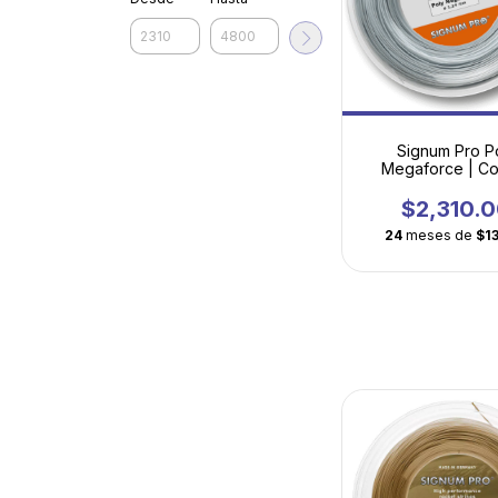
Signum Pro P
Megaforce | Co
Absoluto con Fi
Profesiona
$2,310.
24
meses de
$1