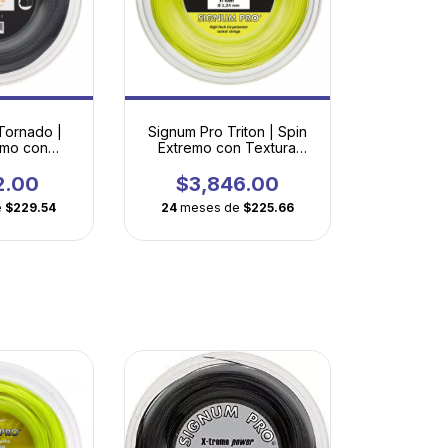
Tornado |
Signum Pro Triton | Spin
emo con
Extremo con Textura
eptagonal
Microscópica
nada
2.00
$3,846.00
e
$229.54
24
meses de
$225.66