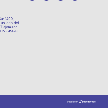
Sur 1400,
 un lado del
 Tlajomulco
o.Cp.- 45643