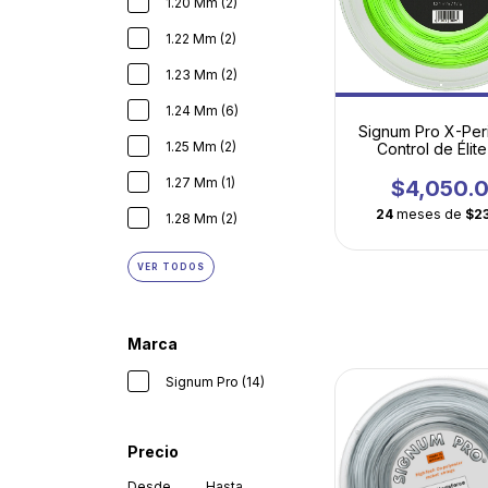
1.20 Mm (2)
1.22 Mm (2)
1.23 Mm (2)
1.24 Mm (6)
Signum Pro X-Per
1.25 Mm (2)
Control de Élit
Comodidad Hexa
1.27 Mm (1)
$4,050.
24
meses de
$2
1.28 Mm (2)
VER TODOS
Marca
Signum Pro (14)
Precio
Desde
Hasta