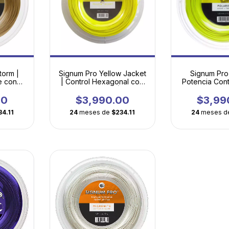
torm |
Signum Pro Yellow Jacket
Signum Pro 
e con
| Control Hexagonal con
Potencia Con
P
Mordida de Élite
Confort Revo
00
$3,990.00
$3,99
34.11
24
meses de
$234.11
24
meses d