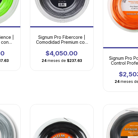
ience |
Signum Pro Fibercore |
e con
Comodidad Premium con
gonal
Energía Multifilamento
00
$4,050.00
Signum Pro Po
37.63
24
meses de
$237.63
Control Profe
Tecnologí
$2,50
24
meses d