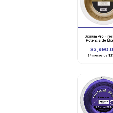
Signum Pro Fires
Potencia de Élit
Control AT
$3,990.
24
meses de
$2