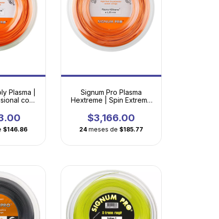
ly Plasma |
Signum Pro Plasma
sional con
Hextreme | Spin Extremo
a Plasma
con Tecnología
Hexagonal Plasma
3.00
$3,166.00
e
$146.86
24
meses de
$185.77