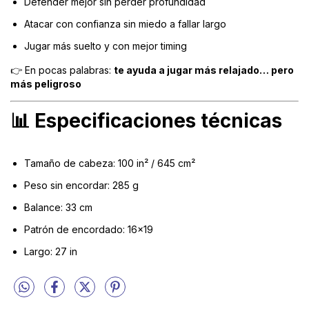
Defender mejor sin perder profundidad
Atacar con confianza sin miedo a fallar largo
Jugar más suelto y con mejor timing
👉 En pocas palabras:
te ayuda a jugar más relajado… pero
más peligroso
📊
Especificaciones técnicas
Tamaño de cabeza: 100 in² / 645 cm²
Peso sin encordar: 285 g
Balance: 33 cm
Patrón de encordado: 16x19
Largo: 27 in