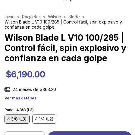
Inicio
>
Raquetas
>
Wilson
>
Blade
>
Wilson Blade L V10 100/285 | Control fácil, spin explosivo y
confianza en cada golpe
Wilson Blade L V10 100/285 |
Control fácil, spin explosivo y
confianza en cada golpe
$6,190.00
24
meses de
$363.20
Ver más detalles
Puño::
4 3/8 (L3)
4 3/8 (L3)
4 1/4 (L2)