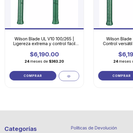
Wilson Blade UL V10 100/265 |
Wilson Blade 
Ligereza extrema y control fácil
Control versáti
para desarrollar tu mejor tenis
efecto para el
$6,190.00
$6,1
24
meses de
$363.20
24
meses 
COMPRAR
COMPRAR
Categorías
Políticas de Devolución