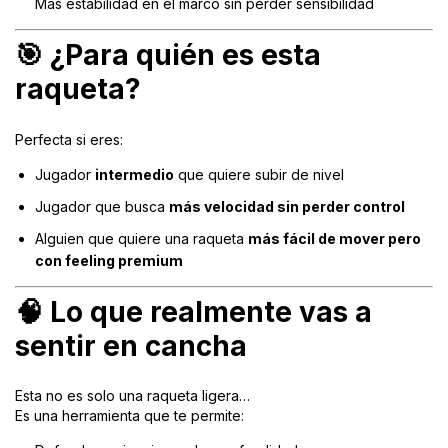
Más estabilidad en el marco sin perder sensibilidad
🎯
¿Para quién es esta
raqueta?
Perfecta si eres:
Jugador
intermedio
que quiere subir de nivel
Jugador que busca
más velocidad sin perder control
Alguien que quiere una raqueta
más fácil de mover pero
con feeling premium
🧠
Lo que realmente vas a
sentir en cancha
Esta no es solo una raqueta ligera…
Es una herramienta que te permite: