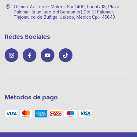
Oficina: Av. Lopez Mateos Sur 1400, Local J18, Plaza
Palomar (a un lado del Bancomer),Col. El Palomar,
Tlajomulco de Zuñiga, Jalisco, Mexico.Cp.- 45643
Redes Sociales
Métodos de pago