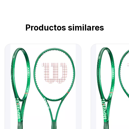
Productos similares