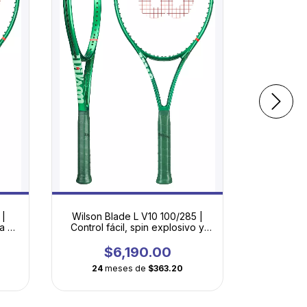
 |
Wilson Blade L V10 100/285 |
Wilson
a y
Control fácil, spin explosivo y
98/305 |
rno
confianza en cada golpe
potencia 
$6,190.00
$
24
meses de
$363.20
24
m