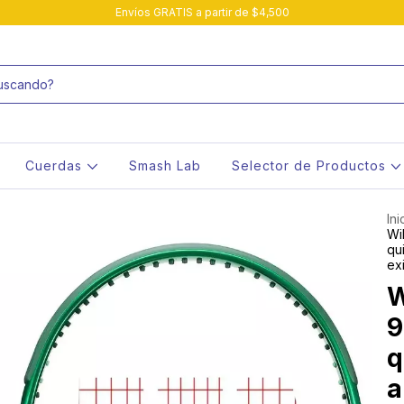
Envíos GRATIS a partir de $4,500
Cuerdas
Smash Lab
Selector de Productos
Ini
Wi
qu
ex
W
9
q
a