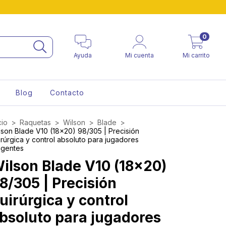
0
Ayuda
Mi cuenta
Mi carrito
Blog
Contacto
cio
>
Raquetas
>
Wilson
>
Blade
>
lson Blade V10 (18×20) 98/305 | Precisión
irúrgica y control absoluto para jugadores
igentes
ilson Blade V10 (18×20)
8/305 | Precisión
uirúrgica y control
bsoluto para jugadores