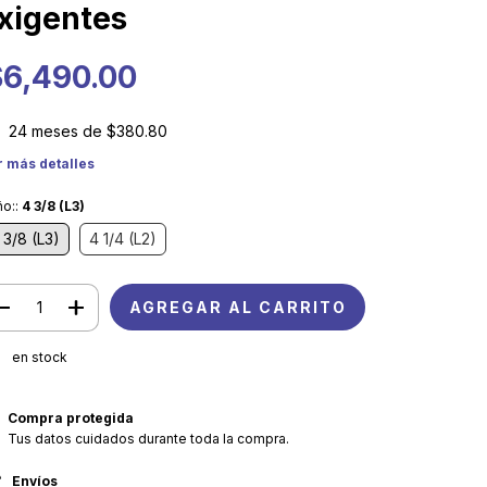
xigentes
$6,490.00
24
meses de
$380.80
r más detalles
ño::
4 3/8 (L3)
 3/8 (L3)
4 1/4 (L2)
en stock
Compra protegida
Tus datos cuidados durante toda la compra.
Envíos