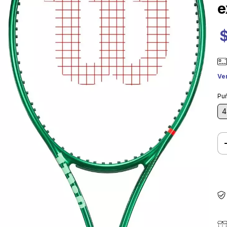
e
Ve
Pu
4