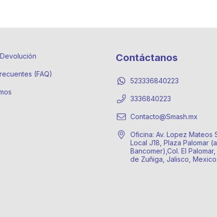
e Devolución
Contáctanos
recuentes (FAQ)
523336840223
mos
3336840223
Contacto@Smash.mx
Oficina: Av. Lopez Mateos 
Local J18, Plaza Palomar (a
Bancomer),Col. El Palomar,
de Zuñiga, Jalisco, Mexic