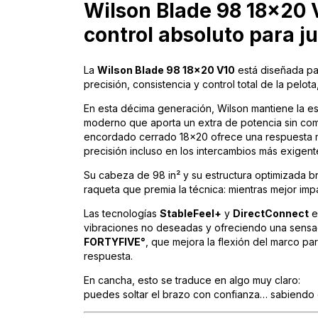
Wilson Blade 98 18x20 V
control absoluto para j
La
Wilson
Blade 98 18x20 V10
está diseñada par
precisión, consistencia y control total de la pelota
En esta décima generación, Wilson mantiene la es
moderno que aporta un extra de potencia sin com
encordado cerrado 18x20 ofrece una respuesta más
precisión incluso en los intercambios más exigent
Su cabeza de 98 in² y su estructura optimizada b
raqueta que premia la técnica: mientras mejor imp
Las tecnologías
StableFeel+
y
DirectConnect
e
vibraciones no deseadas y ofreciendo una sensaci
FORTYFIVE°
, que mejora la flexión del marco par
respuesta.
En cancha, esto se traduce en algo muy claro:
puedes soltar el brazo con confianza… sabiendo 