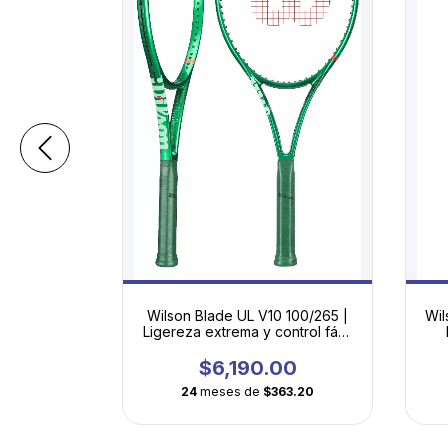
9 100/255 |
Wilson Blade UL V10 100/265 |
Wil
al para
Ligereza extrema y control fácil
rrollo
para desarrollar tu mejor tenis
00
$6,190.00
05.36
24
meses de
$363.20