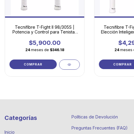
Tecnifibre T-Fight II 98/305S |
Tecnifibre T-Fi
Potencia y Control para Tenistas
Elección Intelige
Competitivos
en el Tenis
$5,900.00
$4,2
24
meses de
$346.18
24
meses
COMPRAR
COMPRAR
Categorías
Políticas de Devolución
Preguntas Frecuentes (FAQ)
Inicio