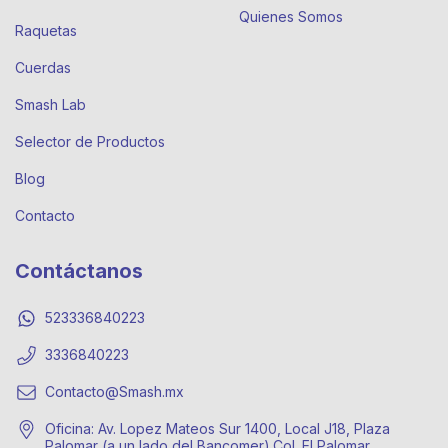
Quienes Somos
Raquetas
Cuerdas
Smash Lab
Selector de Productos
Blog
Contacto
Contáctanos
523336840223
3336840223
Contacto@Smash.mx
Oficina: Av. Lopez Mateos Sur 1400, Local J18, Plaza
Palomar (a un lado del Bancomer),Col. El Palomar,