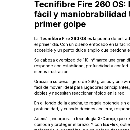
Tecnifibre Fire 260 OS
fácil y maniobrabilidad
primer golpe
La
Tecnifibre
Fire 260 OS
es la puerta de entra
el primer día. Con un diseño enfocado en la facil
accesible y un punto dulce amplio que perdona er
Su cabeza oversized de 110 in² marca una gran di
responde con estabilidad, profundidad y confort.
menos frustración.
Gracias a su peso ligero de 260 gramos y un swi
fácil de mover. Ideal para jugadores principiantes
dobles y necesitan reaccionar rápido en la red.
En el fondo de la cancha, te regala potencia si
profundidad, y cuando decides acelerar, responde
Además, incorpora la tecnología
X-Damp
, que r
cómoda y proteger el brazo. Y con
IsoFlex
, obti