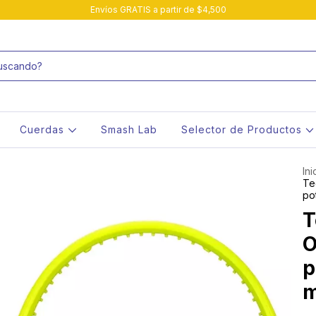
Envíos GRATIS a partir de $4,500
Cuerdas
Smash Lab
Selector de Productos
Ini
Te
po
T
O
p
m