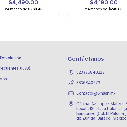
tenis moderno
golpe
$4,490.00
$4,190.00
24
meses de
$263.45
24
meses de
$245.85
e Devolución
Contáctanos
recuentes (FAQ)
523336840223
mos
3336840223
Contacto@Smash.mx
Oficina: Av. Lopez Mateos 
Local J18, Plaza Palomar (a
Bancomer),Col. El Palomar,
de Zuñiga, Jalisco, Mexic