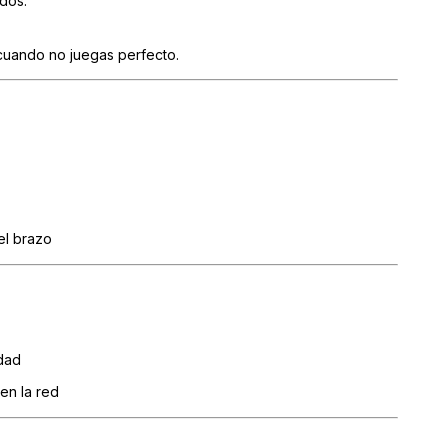
dos.
 cuando no juegas perfecto.
el brazo
idad
en la red