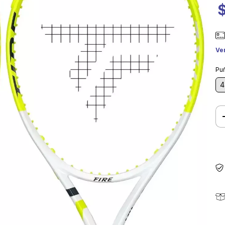
$
Ve
Pu
4