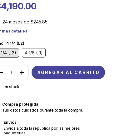
4,190.00
24
meses de
$245.85
r más detalles
ño::
4 1/4 (L2)
 1/4 (L2)
4 1/8 (L1)
en stock
Compra protegida
Tus datos cuidados durante toda la compra.
Envíos
Envios a toda la republica por las mejores
paqueterias.