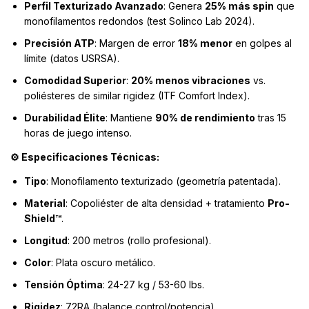
Perfil Texturizado Avanzado
: Genera
25% más spin
que
monofilamentos redondos (test Solinco Lab 2024).
Precisión ATP
: Margen de error
18% menor
en golpes al
límite (datos USRSA).
Comodidad Superior
:
20% menos vibraciones
vs.
poliésteres de similar rigidez (ITF Comfort Index).
Durabilidad Élite
: Mantiene
90% de rendimiento
tras 15
horas de juego intenso.
Especificaciones Técnicas:
⚙️
Tipo
: Monofilamento texturizado (geometría patentada).
Material
: Copoliéster de alta densidad + tratamiento
Pro-
Shield™
.
Longitud
: 200 metros (rollo profesional).
Color
: Plata oscuro metálico.
Tensión Óptima
: 24-27 kg / 53-60 lbs.
Rigidez
: 72RA (balance control/potencia).