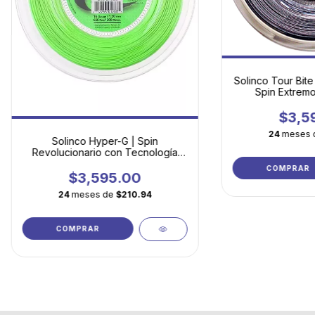
Solinco Tour Bit
Spin Extremo
Agre
$3,5
24
meses 
Solinco Hyper-G | Spin
Revolucionario con Tecnología
Cuadrada
COMPRAR
$3,595.00
24
meses de
$210.94
COMPRAR