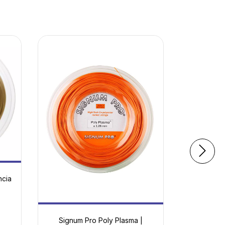
ncia
Signu
Comodi
Energ
$
24
m
Signum Pro Poly Plasma |