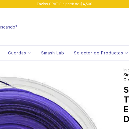
Envíos GRATIS a partir de $4,500
Cuerdas
Smash Lab
Selector de Productos
Ini
Si
Ge
S
T
E
D