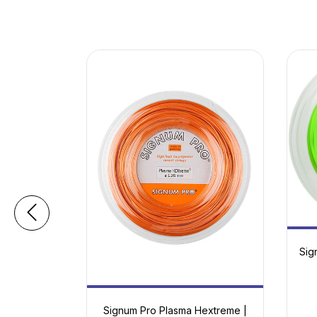
| Potencia
Sig
onfort
io
00
34.11
Signum Pro Plasma Hextreme |