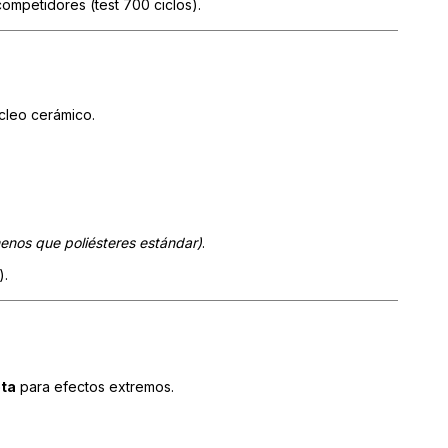
ompetidores (test 700 ciclos).
cleo cerámico.
nos que poliésteres estándar)
.
).
ota
para efectos extremos.