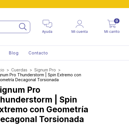
0
Ayuda
Mi cuenta
Mi carrito
Blog
Contacto
cio
>
Cuerdas
>
Signum Pro
>
gnum Pro Thunderstorm | Spin Extremo con
ometría Decagonal Torsionada
ignum Pro
hunderstorm | Spin
xtremo con Geometría
ecagonal Torsionada