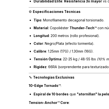
Durabilidad Élite
:
Resistencia 3x mayor
vs c
Especificaciones Técnicas
⚙️
Tipo
: Monofilamento decagonal torsionado.
Material
: Copoliéster
Thunder-Tech™
con nú
Longitud
: 200 metros (rollo profesional).
Color
: Negro/Plata (efecto tormenta).
Calibre
: 1.25mm (17G) / 1.30mm (16G).
Tensión Óptima
: 22-25 kg / 48-55 lbs
(10% me
Rigidez
: 66RA (sorprendente para texturizado
Tecnologías Exclusivas
🔧
10-Edge Tornado™
:
Espiral de 10 bordes
que
"atornillan" la pel
Tension-Anchor™ Core
: