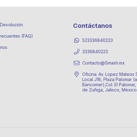
e Devolución
Contáctanos
recuentes (FAQ)
523336840223
mos
3336840223
Contacto@Smash.mx
Oficina: Av. Lopez Mateos 
Local J18, Plaza Palomar (a
Bancomer),Col. El Palomar,
de Zuñiga, Jalisco, Mexic