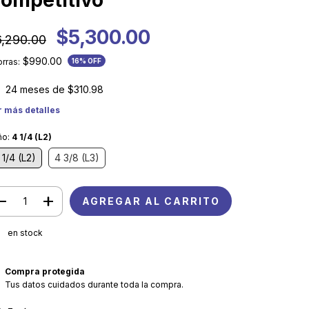
ompetitivo
$5,300.00
6,290.00
$990.00
rras:
16
% OFF
24
meses de
$310.98
r más detalles
ño:
4 1/4 (L2)
 1/4 (L2)
4 3/8 (L3)
en stock
Compra protegida
Tus datos cuidados durante toda la compra.