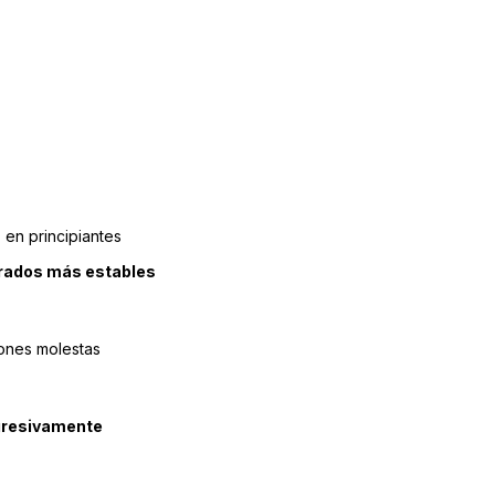
a
en principiantes
rados más estables
iones molestas
ogresivamente