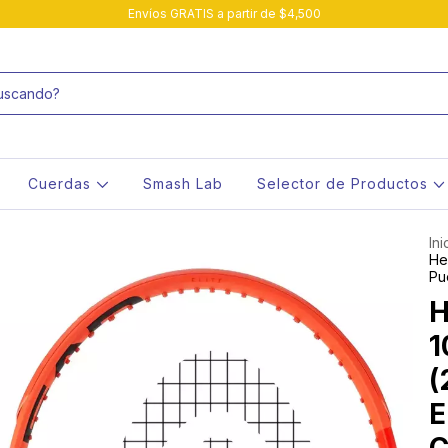
Envíos GRATIS a partir de $4,500
Cuerdas
Smash Lab
Selector de Productos
Ini
He
Pu
H
1
(
E