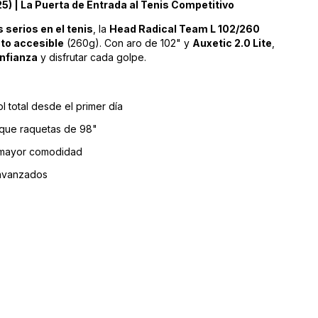
) | La Puerta de Entrada al Tenis Competitivo
serios en el tenis
, la
Head Radical Team L 102/260
ato accesible
(260g). Con aro de 102" y
Auxetic 2.0 Lite
,
nfianza
y disfrutar cada golpe.
ol total desde el primer día
 que raquetas de 98"
a mayor comodidad
 avanzados