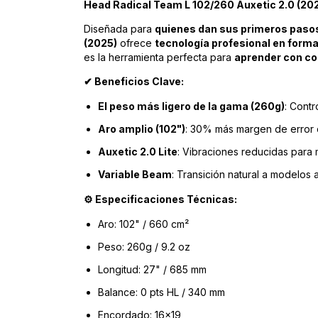
Head Radical Team L 102/260 Auxetic 2.0 (2025
Diseñada para
quienes dan sus primeros pasos 
(2025)
ofrece
tecnología profesional en form
es la herramienta perfecta para
aprender con co
Beneficios Clave:
✔
El peso más ligero de la gama (260g)
: Contr
Aro amplio (102")
: 30% más margen de error
Auxetic 2.0 Lite
: Vibraciones reducidas par
Variable Beam
: Transición natural a modelos
Especificaciones Técnicas:
⚙️
Aro: 102" / 660 cm²
Peso: 260g / 9.2 oz
Longitud: 27" / 685 mm
Balance: 0 pts HL / 340 mm
Encordado: 16x19