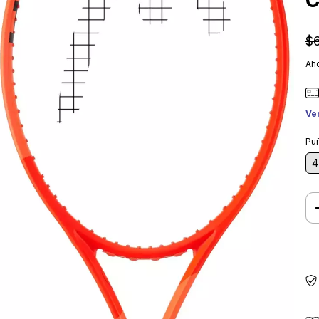
C
$
Aho
Ve
Pu
4