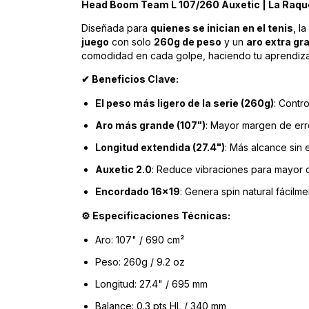
Head Boom Team L 107/260 Auxetic | La Raquet
Diseñada para
quienes se inician en el tenis
, la
juego
con solo
260g de peso
y un
aro extra gr
comodidad en cada golpe, haciendo tu aprendizaj
Beneficios Clave:
✔
El peso más ligero de la serie (260g)
: Contro
Aro más grande (107")
: Mayor margen de err
Longitud extendida (27.4")
: Más alcance sin 
Auxetic 2.0
: Reduce vibraciones para mayor
Encordado 16x19
: Genera spin natural fácilm
Especificaciones Técnicas:
⚙️
Aro: 107" / 690 cm²
Peso: 260g / 9.2 oz
Longitud: 27.4" / 695 mm
Balance: 0.3 pts HL / 340 mm