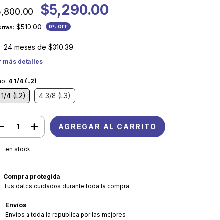
$5,290.00
5,800.00
$510.00
rras:
9
% OFF
24
meses de
$310.39
r más detalles
ño:
4 1/4 (L2)
 1/4 (L2)
4 3/8 (L3)
en stock
Compra protegida
Tus datos cuidados durante toda la compra.
Envíos
Envios a toda la republica por las mejores