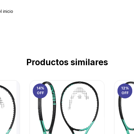
 inicio
Productos similares
14
%
12
%
OFF
OFF