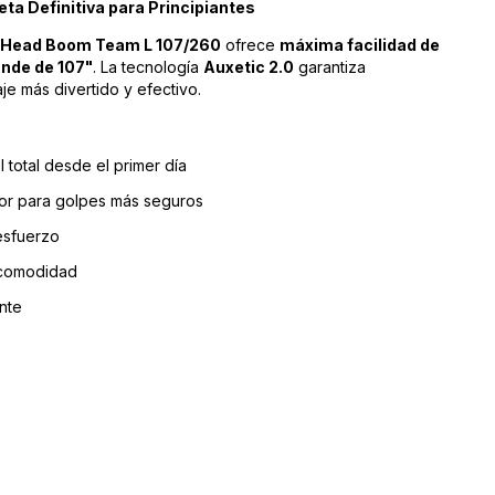
a Definitiva para Principiantes
Head Boom Team L 107/260
ofrece
máxima facilidad de
ande de 107"
. La tecnología
Auxetic 2.0
garantiza
e más divertido y efectivo.
l total desde el primer día
or para golpes más seguros
esfuerzo
 comodidad
ente