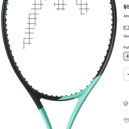
$
Aho
Ve
Pu
4