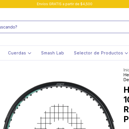
Envíos GRATIS a partir de $4,500
Cuerdas
Smash Lab
Selector de Productos
Ini
He
Def
H
1
R
P