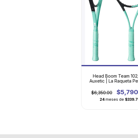
Head Boom Team 102
Auxetic | La Raqueta Pe
para Empezar a Jug
$5,790
$6,350.00
24
meses de
$339.7