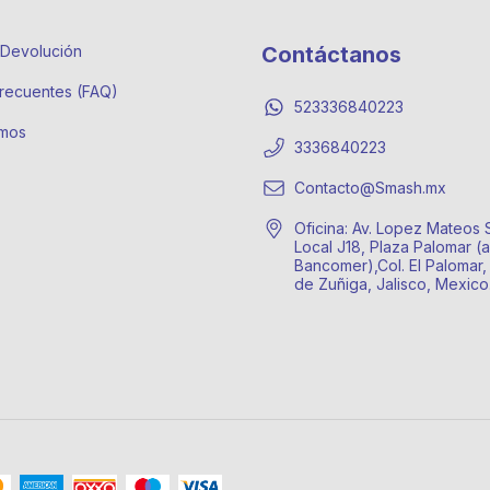
e Devolución
Contáctanos
recuentes (FAQ)
523336840223
mos
3336840223
Contacto@Smash.mx
Oficina: Av. Lopez Mateos 
Local J18, Plaza Palomar (a
Bancomer),Col. El Palomar,
de Zuñiga, Jalisco, Mexic