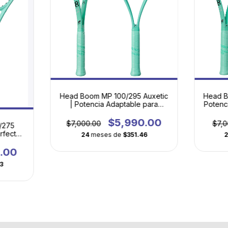
Head Boom MP 100/295 Auxetic
Head B
| Potencia Adaptable para
Potenc
Jugadores en Evolución
$5,990.00
$7,000.00
$7,0
/275
rfecta
24
meses de
$351.46
ar
.00
3