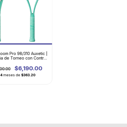
oom Pro 98/310 Auxetic |
ia de Torneo con Control
Milimétrico
$6,190.00
00.00
24
meses de
$363.20