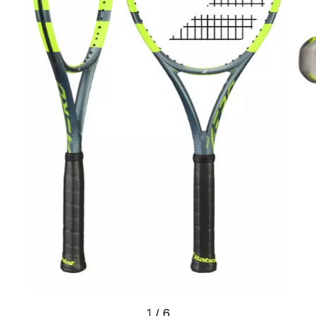
1
/
6