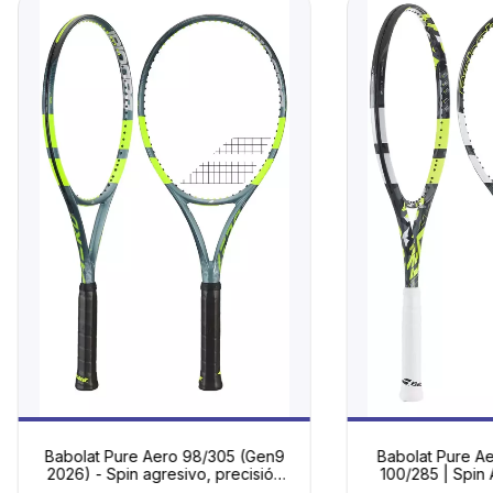
Babolat Pure Aero 98/305 (Gen9
Babolat Pure A
2026) - Spin agresivo, precisión
100/285 | Spin 
quirúrgica
Mod