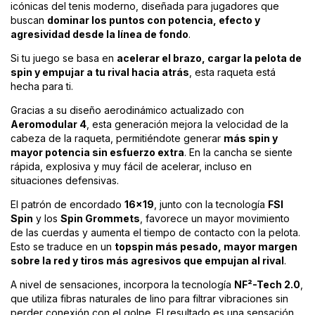
icónicas del tenis moderno, diseñada para jugadores que
buscan
dominar los puntos con potencia, efecto y
agresividad desde la línea de fondo
.
Si tu juego se basa en
acelerar el brazo, cargar la pelota de
spin y empujar a tu rival hacia atrás
, esta raqueta está
hecha para ti.
Gracias a su diseño aerodinámico actualizado con
Aeromodular 4
, esta generación mejora la velocidad de la
cabeza de la raqueta, permitiéndote generar
más spin y
mayor potencia sin esfuerzo extra
. En la cancha se siente
rápida, explosiva y muy fácil de acelerar, incluso en
situaciones defensivas.
El patrón de encordado
16x19
, junto con la tecnología
FSI
Spin
y los
Spin Grommets
, favorece un mayor movimiento
de las cuerdas y aumenta el tiempo de contacto con la pelota.
Esto se traduce en un
topspin más pesado, mayor margen
sobre la red y tiros más agresivos que empujan al rival
.
A nivel de sensaciones, incorpora la tecnología
NF²-Tech 2.0
,
que utiliza fibras naturales de lino para filtrar vibraciones sin
perder conexión con el golpe. El resultado es una sensación